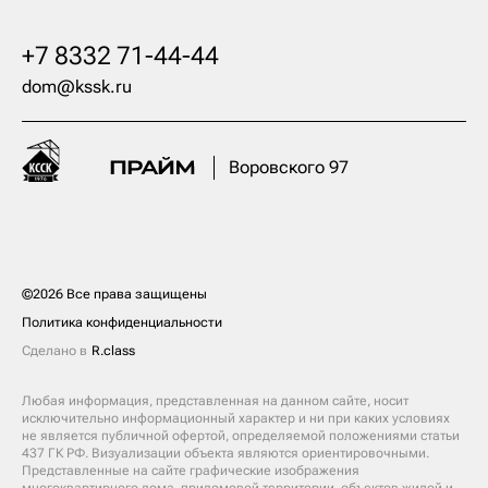
+7 8332 71-44-44
dom@kssk.ru
Воровского 97
©2026 Все права защищены
Политика конфиденциальности
Сделано в
R.class
Любая информация, представленная на данном сайте, носит
исключительно информационный характер и ни при каких условиях
не является публичной офертой, определяемой положениями статьи
437 ГК РФ. Визуализации объекта являются ориентировочными.
Представленные на сайте графические изображения
многоквартирного дома, придомовой территории, объектов жилой и