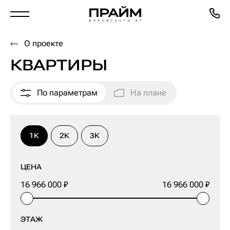
О проекте
ВЫБРАТЬ КВАРТИРУ
КВАРТИРЫ
По параметрам
На плане
1К
2К
3К
ЦЕНА
ЭТАЖ
Избранное